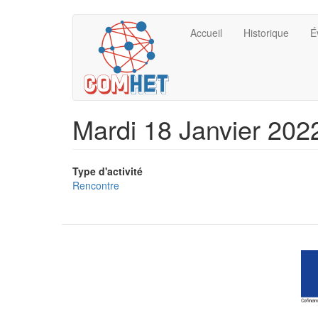
Aller
Navigation
Menu
Accueil
Historique
É
au
contenu
principale
du
principal
compte
de
Mardi 18 Janvier 2022
l'utilisateur
Type d'activité
Rencontre